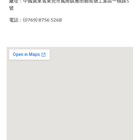
廠址：中國廣東省東莞市鳳崗鎮雁田鄉長塘工業區一橫路5
號
電話：(0769) 8756 5268